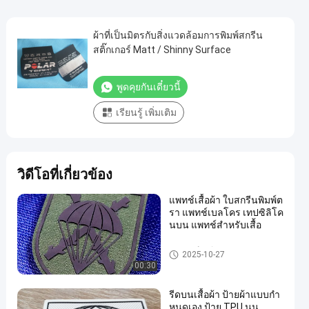
ผ้าที่เป็นมิตรกับสิ่งแวดล้อมการพิมพ์สกรีน
สติ๊กเกอร์ Matt / Shinny Surface
พูดคุยกันเดี๋ยวนี้
เรียนรู้ เพิ่มเติม
วิดีโอที่เกี่ยวข้อง
แพทช์เสื้อผ้า ใบสกรีนพิมพ์ต
รา แพทช์เบลโคร เทปซิลิโค
นบน แพทช์สําหรับเสื้อ
การพิมพ์สกรีน
2025-10-27
00:30
รีดบนเสื้อผ้า ป้ายผ้าแบบกำ
หนดเอง ป้าย TPU นูน