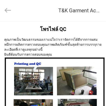
-
2026
T&K Garment Accessories Co.,Ltd ควบคุมคุณภาพ
T&K
Garment
Accessories
Co.,Ltd.
บ้าน
All
โพรไฟล์ QC
Rights
Reserved.
คุณภาพเป็นวัฒนธรรมของเราแน่ใจว่าเราจัดการได้ดีจากการผสม
ผลิตภัณฑ์
หมึกการผลิตการตรวจสอบคุณภาพผลิตภัณฑ์ขั้นสุดท้ายการบรรจุราย
ละเอียดที่เราดูแลทุกอย่างนี้
ยินดีต้อนรับการตรวจสอบของคุณ
เกี่ยว
กับ
เรา
ทัวร์