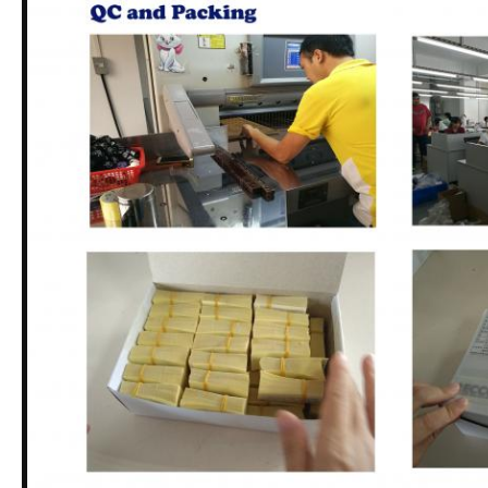
VR
SHOW
แผนผัง
เว็บไซต์
นโยบาย
ความ
เป็น
ส่วน