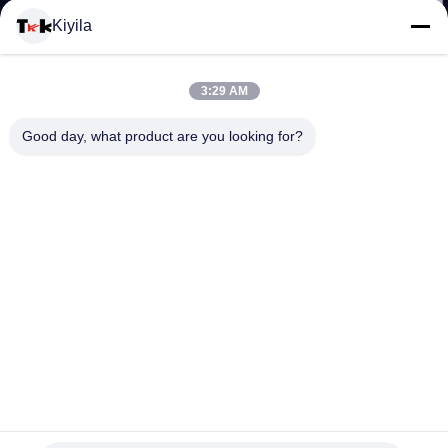
โรงงาน
Kiyila
ควบคุม
3:29 AM
คุณภาพ
Good day, what product are you looking for?
ติดต่อ
เรา
ข่าว
ทุก
กรณี
ป้ายพิมพ์หน้าจอ Material TPU สำหรับเสื้อผ้าเฉพาะด้าน