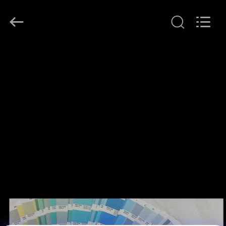
-
2026
T&K
Garment
Accessories
Co.,Ltd.
บ้าน
All
Rights
Reserved.
ผลิตภัณฑ์
เกี่ยว
กับ
เรา
ทัวร์