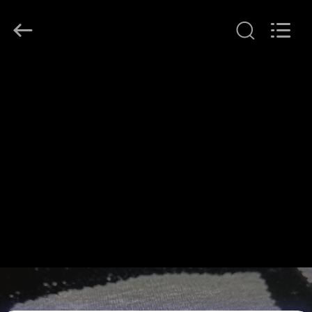
-
2026
T&K
Garment
Accessories
Co.,Ltd.
บ้าน
All
Rights
Reserved.
ผลิตภัณฑ์
เกี่ยว
กับ
เรา
ทัวร์