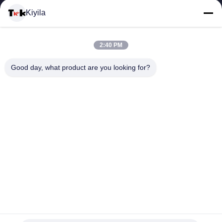
โรงงาน
Kiyila
ควบคุม
2:40 PM
คุณภาพ
Good day, what product are you looking for?
ติดต่อ
เรา
ข่าว
ทุก
แพทช์โพลีเอสเตอร์ / ฝ้าย 100% ตกแต่งด้วยการพิมพ์โลโก้ที่
กรณี
กำหนดเอง