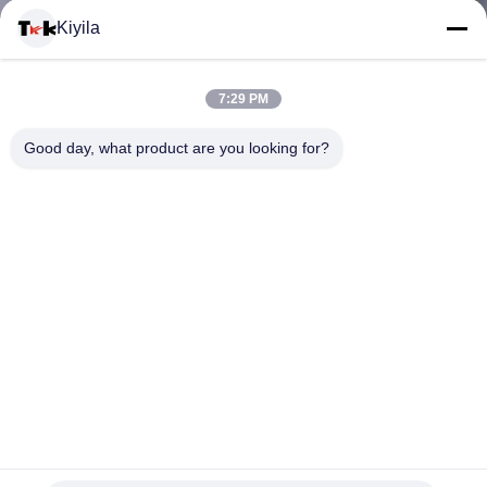
โรงงาน
Kiyila
ควบคุม
7:29 PM
คุณภาพ
Good day, what product are you looking for?
ติดต่อ
เรา
ข่าว
ทุก
Fashion Design Custom Logo Rubber Zipper Pullers For
กรณี
Clothes / Bags