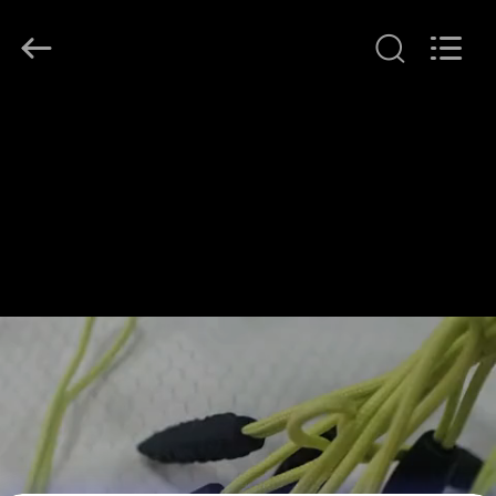
-
2026
T&K
Garment
Accessories
Co.,Ltd.
บ้าน
All
Rights
Reserved.
ผลิตภัณฑ์
เกี่ยว
กับ
เรา
ทัวร์