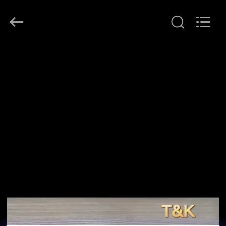
-
2026
T&K
Garment
Accessories
Co.,Ltd.
บ้าน
All
Rights
Reserved.
ผลิตภัณฑ์
เกี่ยว
กับ
เรา
ทัวร์