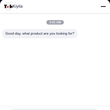
โรงงาน
Kiyila
ควบคุม
2:01 AM
คุณภาพ
Good day, what product are you looking for?
ติดต่อ
เรา
ข่าว
ทุก
ม้วนสายพาน Bungee ที่มีความแข็งแรงสูงสายพาน Bungee
กรณี
Rubber Band ที่ทนทาน